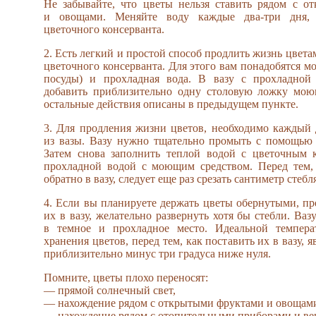
Не забывайте, что цветы нельзя ставить рядом с о
и овощами. Меняйте воду каждые два-три дня, 
цветочного консерванта.
2. Есть легкий и простой способ продлить жизнь цвета
цветочного консерванта. Для этого вам понадобятся м
посуды) и прохладная вода. В вазу с прохладной
добавить приблизительно одну столовую ложку моющ
остальные действия описаны в предыдущем пункте.
3. Для продления жизни цветов, необходимо каждый 
из вазы. Вазу нужно тщательно промыть с помощью 
Затем снова заполнить теплой водой с цветочным к
прохладной водой с моющим средством. Перед тем, 
обратно в вазу, следует еще раз срезать сантиметр стебл
4. Если вы планируете держать цветы обернутыми, пр
их в вазу, желательно развернуть хотя бы стебли. Ваз
в темное и прохладное место. Идеальной темпера
хранения цветов, перед тем, как поставить их в вазу, 
приблизительно минус три градуса ниже нуля.
Помните, цветы плохо переносят:
— прямой солнечный свет,
— нахождение рядом с открытыми фруктами и овощам
— нахождение рядом с отопительными приборами и ве