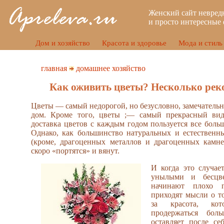
Женский сайт невред
и просто интересные 
Дом и хозяйство
Красота и здоровье
Мода и стиль
главная
домашнее хозяйство
Как оживить цветы? Несколько ре
Цветы — самый недорогой, но безусловно, замечательн
дом. Кроме того, цветы ;— самый прекрасный вид
доставка цветов с каждым годом пользуется все боль
Однако, как большинство натуральных и естественн
(кроме, драгоценных металлов и драгоценных камн
скоро «портятся» и вянут.
И когда это случает
унылыми и бесцве
начинают плохо п
приходят мысли о то
за красота, ко
продержаться бол
оставляет после се