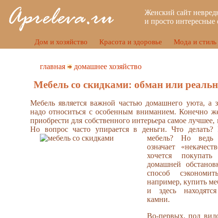
Женский сайт невред
и просто интересные 
Дом и хозяйство
Красота и здоровье
Мода и стиль
главная
домашнее хозяйство
Мебель со скидками: обман или реаль
Мебель является важной частью домашнего уюта, а з
надо относиться с особенным вниманием. Конечно же
приобрести для собственного интерьера самое лучшее, 
Но вопрос часто упирается в деньги. Что делать?
мебель?
Но ведь 
означает «некачес
хочется покупат
домашней обстанов
способ сэкономи
например, купить ме
и здесь находятс
камни.
Во-первых, под вид