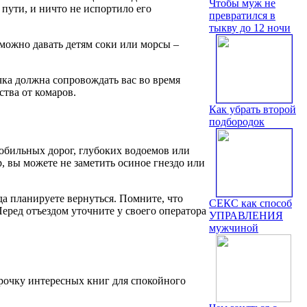
Чтобы муж не
 пути, и ничто не испортило его
превратился в
тыкву до 12 ночи
 можно давать детям соки или морсы –
чка должна сопровождать вас во время
тва от комаров.
Как убрать второй
подбородок
омобильных дорог, глубоких водоемов или
, вы можете не заметить осиное гнездо или
да планируете вернуться. Помните, что
СЕКС как способ
еред отъездом уточните у своего оператора
УПРАВЛЕНИЯ
мужчиной
арочку интересных книг для спокойного