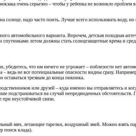
юкзака очень серьезно – чтобы у ребенка не возникло проблем в
а солнце, надо часто поить. Лучше всего использовать воду, но
ного автомобильного варианта. Впрочем, детская походная апте
и спутниками летом должны стать солнцезащитные крема и средс
ми, убедитесь, что им ничего не угрожает – поблизости нет авт
ра – ведь не все потенциальные опасности видны сразу. Например
ен оставаться трезвым до конца пикника.
 родственников или друзей – куда именно вы отправляетесь и ког
чше подстраховаться на случай непредвиденных обстоятельств. П
е при неустойчивой связи.
ольный мяч, летающие тарелки, воздушный змей. Можно взять п
р поиск клада).