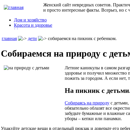
Женский сайт невредных советов. Практич
и просто интересные факты. Всерьез, но с
Дом и хозяйство
Красота и здоровье
Мода и стиль
Дети
главная
дети
собираемся на пикник с ребенком.
Семья
Праздники
Собираемся на природу с деть
Юмор
Кулинарные рецепты
и т.д.
Летние каникулы в самом разгар
здоровье и получил множество п
пожить за городом. А если нет,
На пикник с детьми
Собираясь на природу
с детьми,
обязательно облазят все окрестн
забудьте бумажные и влажные са
уборы – кепки или панамки.
Упакуйте детские вещи в отдельный рюкзак и доверьте его реб