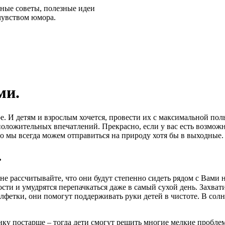
ные советы, полезные идеи
 чувством юмора.
ми.
е. И детям и взрослым хочется, провести их с максимальной пол
оложительных впечатлений. Прекрасно, если у вас есть возможно
 то мы всегда можем отправиться на природу хотя бы в выходные.
.
 не рассчитывайте, что они будут степенно сидеть рядом с Вами
ости и умудрятся перепачкаться даже в самый сухой день. Захват
лфетки, они помогут поддерживать руки детей в чистоте. В солн
енку постарше – тогда дети смогут решить многие мелкие пробле