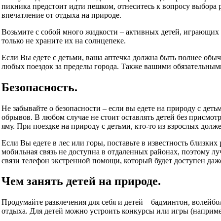
пикника предстоит идти пешком, отнеситесь к вопросу выбора р
впечатление от отдыха на природе.
Возьмите с собой много жидкости – активных детей, играющих н
только не храните их на солнцепеке.
Если Вы едете с детьми, ваша аптечка должна быть полнее обыч
любых поездок за пределы города. Также вашими обязательным
Безопасность.
Не забывайте о безопасности – если вы едете на природу с деть
обрывов. В любом случае не стоит оставлять детей без присмот
яму. При поездке на природу с детьми, кто-то из взрослых долж
Если Вы едете в лес или горы, поставьте в известность близких
мобильная связь не доступна в отдаленных районах, поэтому лу
связи телефон экстренной помощи, который будет доступен даж
Чем занять детей на природе.
Продумайте развлечения для себя и детей – бадминтон, волейб
отдыха. Для детей можно устроить конкурсы или игры (наприме