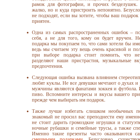
рамок для фотографии, и прочих безделушек.
жалко, но и куда пристроить непонятно. Безусл
не подходят, если вы хотите, чтобы ваш подаро
приятен.
Одна из самых распространенных ошибок – по
себя, а не для того, кому он будет вручен. 
подарка мы покупаем то, что сами хотели бы име
ведь мы считаем эту вещь очень красивой и пол
при выборе подарка стоит помнить, что н
разделяют наши пристрастия, музыкальные в
предпочтения.
Следующая ошибка вызвана влиянием стереотип
любят куклы. Не все девушки мечтают о духах и
мужчины являются фанатами хоккея и футбола. 
пиво. Вспомните интересы и вкусы вашего при
прежде чем выбирать им подарок.
Также лучше избегать слишком необычных п
знакомый не просил вас преподнести ему именно
не стоит дарить громоздкие игрушки и статуэтк
ночные рубашки и семейные трусы, а также сп
Именно такие презенты часто оказываются 
смешными подарками
. Безусловно, существ