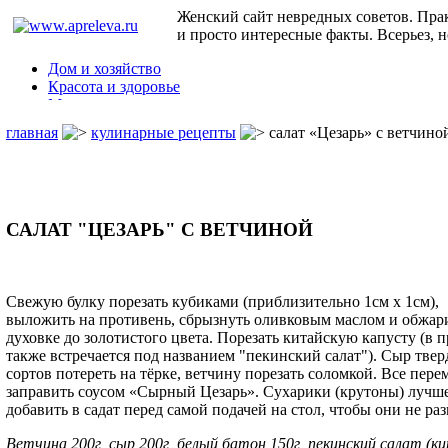
Женский сайт невредных советов. Пра
и просто интересные факты. Всерьез, н
Дом и хозяйство
Красота и здоровье
Мода и стиль
Дети
главная
кулинарные рецепты
cалат «Цезарь» с ветчино
Семья
Праздники
Юмор
Кулинарные рецепты
и т.д.
САЛАТ "ЦЕЗАРЬ" С ВЕТЧИНОЙ
Свежую булку порезать кубиками (приблизительно 1см х 1см),
выложить на противень, сбрызнуть оливковым маслом и обжар
духовке до золотистого цвета. Порезать китайскую капусту (в 
также встречается под названием "пекинский салат"). Сыр тве
сортов потереть на тёрке, ветчину порезать соломкой. Все пере
заправить соусом «Сырный Цезарь». Сухарики (крутоны) лучш
добавить в садат перед самой подачей на стол, чтобы они не ра
Ветчина 200г, сыр 200г, белый батон 150г, пекинский салат (к