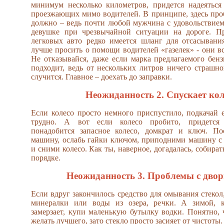
минимум несколько километров, придется надеяться
проезжающих мимо водителей. В принципе, здесь про
должно – ведь почти любой мужчина с удовольствие
девушке при чрезвычайной ситуации на дороге. Пр
легковых авто редко имеется шланг для отсасывани
лучше просить о помощи водителей «газелек» - они вс
Не отказывайся, даже если марка предлагаемого бенз
подходит, ведь от нескольких литров ничего страшно
случится. Главное – доехать до заправки.
Неожиданность 2. Спускает кол
Если колесо просто немного приспустило, подкачай е
трудно. А вот если колесо пробито, придется 
понадобится запасное колесо, домкрат и ключ. По
машину, ослабь гайки ключом, приподними машину с
и сними колесо. Как ты, наверное, догадалась, собира
порядке.
Неожиданность 3. Проблемы с дво
Если вдруг закончилось средство для омывания стекол
минералки или воды из озера, речки. А зимой, к
замерзает, купи маленькую бутылку водки. Понятно, ч
желать лучшего, зато стекло просто засияет от чистоты.