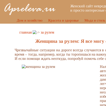
Женский сайт невред
и просто интересные 
Дом и хозяйство
Красота и здоровье
Мода и стиль
главная
за рулем
Женщина за рулем: Я все могу 
Чрезвычайные ситуации на дороге всегда случаются в 
время – тогда, например, когда ты торопишься на важн
И если помощи ждать неоткуда, попробуй помочь себе 
Нал
ав
жиз
да
лег
не
нео
из
пра
нер