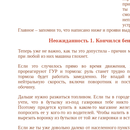
при
ты 
см
не
ус
Главное – запомни то, что написано ниже и прояви выд
Неожиданность 1. Кончился бе
Теперь уже не важно, как ты это допустила - причин 
при любой из них машина глохнет.
Если это случилось прямо во время движения, 
прореагируют ГУР и тормоза: руль станет трудно п
тормоза будет работать замедленно. Не впадай 
нейтральную скорость, включи поворотник и пост
обочину.
Дальше нужно разжиться топливом. Если ты в городе 
учти, что в бутылку из-под газировки тебе никто 
Поэтому придется купить в каком-то магазине желе
попросить ее у кого-то из водителей. Чтобы налить в
вырезать воронку из бутылки от той же газировки и вст
Если же ты уже довольно далеко от населенного пункта