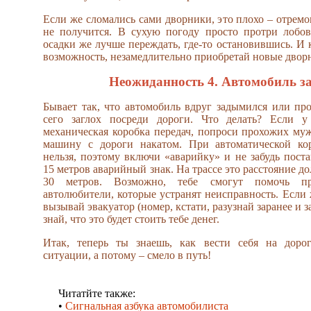
Если же сломались сами дворники, это плохо – отремо
не получится. В сухую погоду просто протри лобов
осадки же лучше переждать, где-то остановившись. И 
возможность, незамедлительно приобретай новые двор
Неожиданность 4. Автомобиль з
Бывает так, что автомобиль вдруг задымился или про
сего заглох посреди дороги. Что делать? Если у
механическая коробка передач, попроси прохожих му
машину с дороги накатом. При автоматической кор
нельзя, поэтому включи «аварийку» и не забудь поста
15 метров аварийный знак. На трассе это расстояние д
30 метров. Возможно, тебе смогут помочь п
автолюбители, которые устранят неисправность. Если 
вызывай эвакуатор (номер, кстати, разузнай заранее и 
знай, что это будет стоить тебе денег.
Итак, теперь ты знаешь, как вести себя на доро
ситуации, а потому – смело в путь!
Читатйте также:
•
Сигнальная азбука автомобилиста