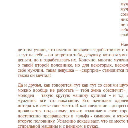
му
му
со
ник
не 
се
сла
На
детства учили, что именно он является добытчиком и 
а тут на тебе – он встретил тебя, девушку, которая уме
деньги, но и зарабатывать их. Конечно, многие мужч
о такой второй половинке, но для некоторых, неско
себе мужчин, такая девушка – «сюрприз» становится п
таком он мечтал!
Да и друзья, как говорится, тут как тут со своими шу
можно вообще не работать – тебя жена обеспечит»,
молодец – такую крутую машину купила! » и т.д. А
мужчины все это наказание. Его начинают одолев
потерять в семье свое место. И как следствие – депрес
проявляется по-разному: кто-то «заливает» свое гор
постепенно превращается в «альфа - самцов», а кто-
вторую половинку. Усиленно доказывает, что ее место 
стиральной машины и с веником в руках.