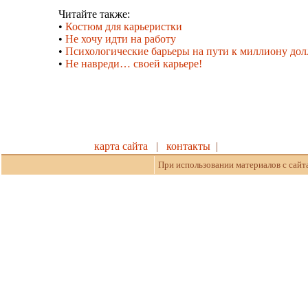
Читайте также:
•
Костюм для карьеристки
•
Не хочу идти на работу
•
Психологические барьеры на пути к миллиону дол
•
Не навреди… своей карьере!
карта сайта
|
контакты
|
При использовании материалов с сайт