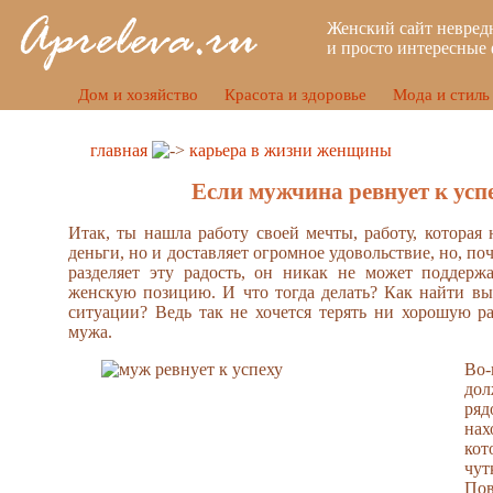
Женский сайт невред
и просто интересные 
Дом и хозяйство
Красота и здоровье
Мода и стиль
главная
карьера в жизни женщины
Если мужчина ревнует к усп
Итак, ты нашла работу своей мечты, работу, которая 
деньги, но и доставляет огромное удовольствие, но, по
разделяет эту радость, он никак не может поддерж
женскую позицию. И что тогда делать? Как найти в
ситуации? Ведь так не хочется терять ни хорошую р
мужа.
Во
дол
ря
нах
кот
чут
По