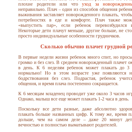
плохие родители или что
уход за новорожденн
неправильно. Плач – один из способов общения ребенк
выживания заставляет новорожденного плакать, чтоб
потребностях в еде и комфорте. Плач также мож
«выпустить пар», если ребенок перевозбудился 
Некоторые дети плачут меньше, другие больше, не сто
просто индивидуальные особенности грудничков.
Сколько обычно плачет грудной р
В первые недели жизни ребенок много спит, но просып
громко и без слез. В среднем новорожденный плачет о
в день. К 6 неделям ребенок может плакать до 3 
нормально! Но в этом возрасте уже появляются 
бодрствования без слез. Подрастая, ребенок учит
общения, и время плача постепенно сокращается.
К 6 месяцам младенец проводит уже около 3 часов игра
Однако, малыш все еще может плакать 1-2 часа в день.
Поскольку все дети разные, даже абсолютно здор
плакать больше названных цифр. К тому же, время пл
дольше, чем на самом деле – даже 20 минут дет
вечностью и полностью выматывают родителей.