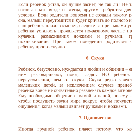
Если ребенок устал, он лучше заснет, не так ли? Не 
готовы спать везде и всегда, другим требуются дл
условия. Если родители вовремя не создали такому р
сна, малыш переутомится и будет кричать до полного 
ваш ребенок плохо засыпает, следите за признаками у
ребенка усталость проявляется по-разному, частые п
кулачки, размахивания ножками и ручками, г
похныкивание. При таком поведении родителям ч
ребенку просто скучно.
6. Скука
Ребенок, безусловно, нуждается в любви и общении – ем
ним разговаривают, поют, гладят. НО ребено
переутомления, чем от скуки. Скука редко являе
маленьких детей, за исключением случаев пренеб
ребенка вовсе не обязательно развлекать каждое мгнов
Ему необходимо общение с мамой и папой, но ему т
чтобы послушать звуки мира вокруг, чтобы почувст
ощущения, когда малыш двигает ручками и ножками.
7. Одиночество
Иногда грудной ребенок плачет потому, что хоч