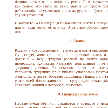
безопасность в ваших любящих руках. Если малыш ус
как только его взяли на руки, значит он просто хо
ребенка обычно укачивают спать на руках, он будет пр
случае усталости.
В возрасте 6-9 месяцев дети начинают бояться разлук
плачет, если теряет её из вида. Этот страх обычно про
лет.
8. Колики
Колики у новорожденных – это не диагноз, а описание
Существует множество теорий о причинах колик, и 
доказана – ведь грудной ребенок не может объя
происходит. Коликами называют длительный плач 
здорового ребенка. От обычного плача их отлич
успокоить грудничка привычными способами, поэтом
малыш испытывает болевые ощущения. Принято считат
у малышей болит животик, но существуют также да
связывать колики с метео-зависимостью.
9. Прорезывание зубов
Первые зубки обычно появляются в возрасте 6 меся
детки уже рождаются с зубами, у других зубки не спе