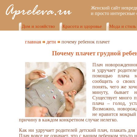
Женский сайт невред
и просто интересные 
Дом и хозяйство
Красота и здоровье
Мода и стиль
главная
дети
почему ребенок плачет
Почему плачет грудной ребе
Плач новорожденног
и удручает родителе
помощью плача мл
сообщить о своих 
понять, чего же хо
минуту, бывает н
Существует много п
плача – голод, уст
Возможно, новорож
не нравится мокрый 
причину в каждом конкретном случае нелегко.
Как ни удручает родителей детский плач, плакать для
Плач вовсе не означает, что с вашим ребенком что-то н