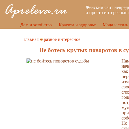
Женский сайт невред
и просто интересные 
Дом и хозяйство
Красота и здоровье
Мода и стиль
главная
разное интересное
Не ботесь крутых поворотов в с
Нам
нач
ка
пер
из
св
сл
го
по
муж
при
соб
Но
сум