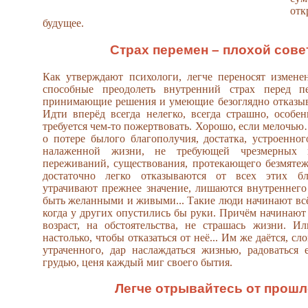
отк
будущее.
Страх перемен – плохой сове
Как утверждают психологи, легче переносят измене
способные преодолеть внутренний страх перед п
принимающие решения и умеющие безоглядно отказыв
Идти вперёд всегда нелегко, всегда страшно, особен
требуется чем-то пожертвовать. Хорошо, если мелочью
о потере былого благополучия, достатка, устроенног
налаженной жизни, не требующей чрезмерных 
переживаний, существования, протекающего безмяте
достаточно легко отказываются от всех этих бл
утрачивают прежнее значение, лишаются внутреннего
быть желанными и живыми... Такие люди начинают всё 
когда у других опустились бы руки. Причём начинают 
возраст, на обстоятельства, не страшась жизни. И
настолько, чтобы отказаться от неё... Им же даётся, с
утраченного, дар наслаждаться жизнью, радоваться
грудью, ценя каждый миг своего бытия.
Легче отрывайтесь от прошл