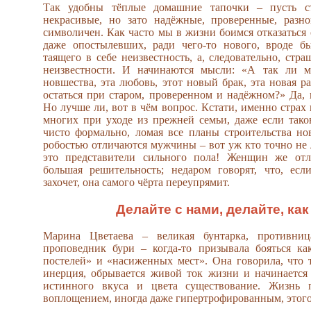
Так удобны тёплые домашние тапочки – пусть ст
некрасивые, но зато надёжные, проверенные, разн
символичен. Как часто мы в жизни боимся отказаться 
даже опостылевших, ради чего-то нового, вроде б
таящего в себе неизвестность, а, следовательно, стр
неизвестности. И начинаются мысли: «А так ли 
новшества, эта любовь, этот новый брак, эта новая р
остаться при старом, проверенном и надёжном?» Да, 
Но лучше ли, вот в чём вопрос. Кстати, именно страх
многих при уходе из прежней семьи, даже если тако
чисто формально, ломая все планы строительства н
робостью отличаются мужчины – вот уж кто точно не 
это представители сильного пола! Женщин же отл
большая решительность; недаром говорят, что, есл
захочет, она самого чёрта переупрямит.
Делайте с нами, делайте, ка
Марина Цветаева – великая бунтарка, противниц
проповедник бури – когда-то призывала бояться ка
постелей» и «насиженных мест». Она говорила, что т
инерция, обрывается живой ток жизни и начинается
истинного вкуса и цвета существование. Жизнь п
воплощением, иногда даже гипертрофированным, этого 